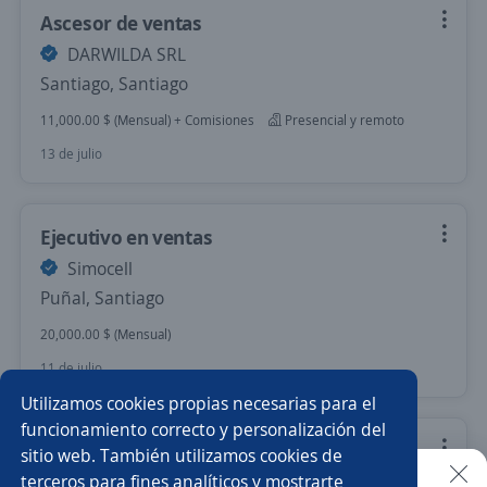
Ascesor de ventas
DARWILDA SRL
Santiago, Santiago
11,000.00 $ (Mensual) + Comisiones
Presencial y remoto
13 de julio
Ejecutivo en ventas
Simocell
Puñal, Santiago
20,000.00 $ (Mensual)
11 de julio
Utilizamos cookies propias necesarias para el
funcionamiento correcto y personalización del
Administrador/a de redes
sitio web. También utilizamos cookies de
terceros para fines analíticos y mostrarte
GRUPO FKMX SRL