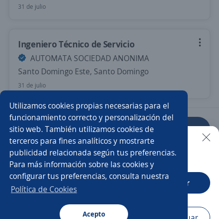
31 de julio
Ingeniero Técnico de Servicio
AUTOMATA SOCIEDAD ANONIMA
Santo Domingo Este, Santo Domingo
31 de julio
Utilizamos cookies propias necesarias para el
funcionamiento correcto y personalización del
sitio web. También utilizamos cookies de
Anterior
Siguiente
terceros para fines analíticos y mostrarte
publicidad relacionada según tus preferencias.
Buscar es más fácil en la app
Para más información sobre las cookies y
Nuevas ofertas de empleo
Avísame
configurar tus preferencias, consulta nuestra
CT App
Abrir
Política de Cookies
Empleos similares
Técnico/a
Acepto
Navegador
Continuar