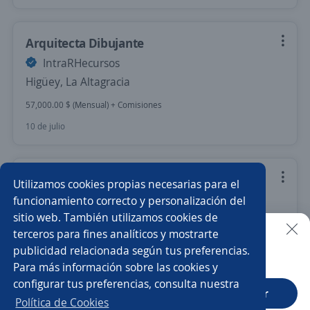
Arquitecta Dibujante
IntraRHecursos
Higüey, La Altagracia
57,000.00 $ (Mensual) + Comisiones
10 de julio
Pasante Diseño Gráfico
Utilizamos cookies propias necesarias para el
Importante empresa del sector
funcionamiento correcto y personalización del
sitio web. También utilizamos cookies de
Santiago, Santiago
terceros para fines analíticos y mostrarte
10 de julio
publicidad relacionada según tus preferencias.
Buscar es más fácil en la app
Para más información sobre las cookies y
configurar tus preferencias, consulta nuestra
CT App
Abrir
Anterior
Siguiente
Política de Cookies