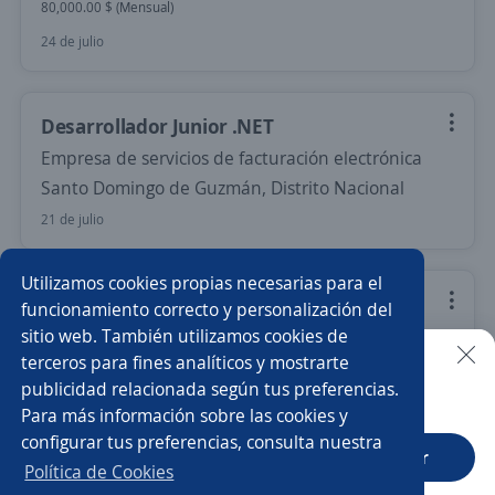
80,000.00 $ (Mensual)
24 de julio
Desarrollador Junior .NET
Empresa de servicios de facturación electrónica
Santo Domingo de Guzmán, Distrito Nacional
21 de julio
Utilizamos cookies propias necesarias para el
Soporte Técnico Informático con
funcionamiento correcto y personalización del
conocimientos en SQL y Contabilidad
sitio web. También utilizamos cookies de
terceros para fines analíticos y mostrarte
Importante empresa del sector
publicidad relacionada según tus preferencias.
Buscar es más fácil en la app
Santo Domingo de Guzmán, Distrito Nacional
Para más información sobre las cookies y
50,000.00 $ (Mensual)
Presencial y remoto
configurar tus preferencias, consulta nuestra
CT App
Abrir
16 de julio
Política de Cookies