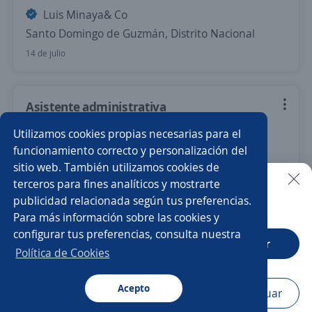
Luis Minaya& Co
Santo Domingo de Guzmán, Distrito Nacional
14 de julio
Asistente administrativa
Luis Minaya& Co
Utilizamos cookies propias necesarias para el
Santo Domingo de Guzmán, Distrito Nacional
funcionamiento correcto y personalización del
sitio web. También utilizamos cookies de
11 de julio
terceros para fines analíticos y mostrarte
publicidad relacionada según tus preferencias.
Buscar es más fácil en la app
Para más información sobre las cookies y
Nuevas ofertas de empleo
Avísame
configurar tus preferencias, consulta nuestra
CT App
Abrir
Política de Cookies
Empleos similares
Auxiliar contable
Auxiliar contable y administrativo
Acepto
Navegador
Continuar