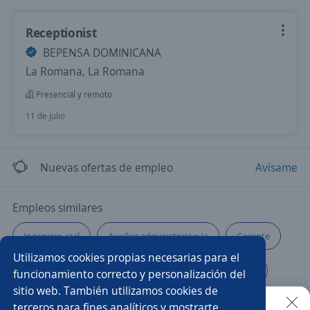
Receptionist
BEPENSA DOMINICANA
La Romana, La Romana
Presencial y remoto
11 de julio
Nuevas ofertas de empleo
Avísame
Empleos similares
Ingeniero civil
Auxiliar administrativo/a
Gerente
Utilizamos cookies propias necesarias para el
Técnico/a
Asesor/a de ventas
Administrativa
funcionamiento correcto y personalización del
sitio web. También utilizamos cookies de
Auxiliar contable
Gerente de operaciones
Chófer
terceros para fines analíticos y mostrarte