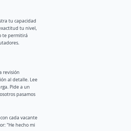
stra tu capacidad
xactitud tu nivel,
o te permitirá
utadores.
a revisión
ón al detalle. Lee
arga. Pide a un
nosotros pasamos
 con cada vacante
dor: "He hecho mi