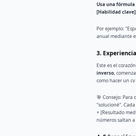
Usa una fórmula s
[Habilidad clave]
Por ejemplo: "Esp
anual mediante es
3. Experiencia
Este es el corazón
inverso
, comenza
como hacer un cv 
🎯 Consejo: Para 
"solucioné". Cada
+ [Resultado medi
números saltan a 