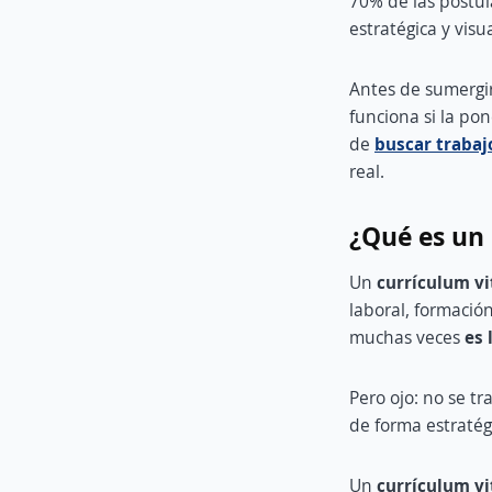
70% de las postul
estratégica y vis
Antes de sumergir
funciona si la pon
de
buscar trabaj
real.
¿Qué es un 
Un
currículum v
laboral, formació
muchas veces
es 
Pero ojo: no se tr
de forma estratég
Un
c
urrículum vi