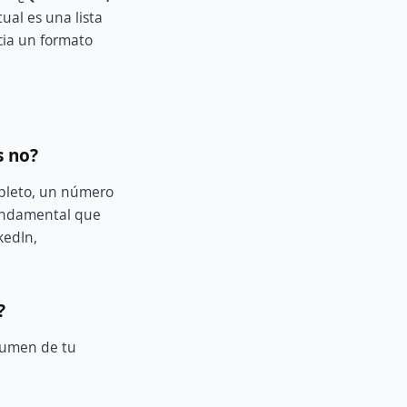
ual es una lista
cia un formato
s no?
mpleto, un número
 fundamental que
kedIn,
?
esumen de tu