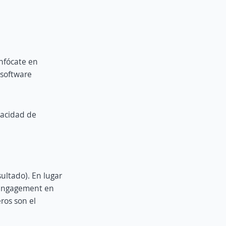
Enfócate en
 software
pacidad de
sultado). En lugar
l engagement en
ros son el