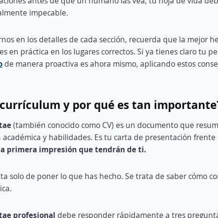
aciones antes de que un humano las vea, tu hoja de vida debe
ualmente impecable.
nos en los detalles de cada sección, recuerda que la mejor h
es en práctica en los lugares correctos. Si ya tienes claro tu p
o
de manera proactiva es ahora mismo, aplicando estos conse
currículum y por qué es tan importante
itae
(también conocido como CV) es un documento que resume
n académica y habilidades. Es tu carta de presentación frente
la primera impresión que tendrán de ti.
ata solo de poner lo que has hecho. Se trata de saber cómo con
ica.
tae profesional
debe responder rápidamente a tres pregunta