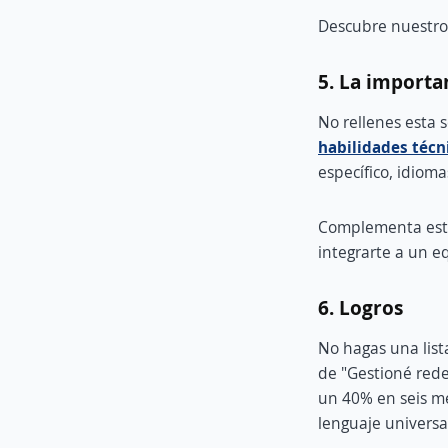
Descubre nuestr
5. La importan
No rellenes esta 
habilidades técn
específico, idioma
Complementa esto
integrarte a un eq
6. Logros
No hagas una lista
de "Gestioné rede
un 40% en seis m
lenguaje universal