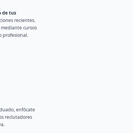
 de tus
aciones recientes.
 mediante cursos
 profesional.
aduado, enfócate
os reclutadores
va.