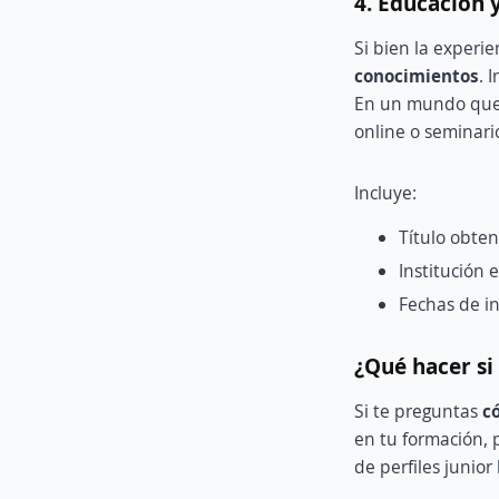
4. Educación
Si bien la experi
conocimientos
. 
En un mundo que 
online o seminari
Incluye:
Título obten
Institución 
Fechas de ini
¿Qué hacer si
Si te preguntas
c
en tu formación, 
de perfiles junio