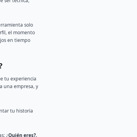
 ser técnica,
erramienta solo
erfil, el momento
jos en tiempo
?
 tu experiencia
 a una empresa, y
tar tu historia
s: ¿
Quién eres?,