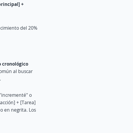
rincipal] +
recimiento del 20%
o cronológico
común al buscar
.
 "incrementé" o
acción] + [Tarea]
o en negrita. Los